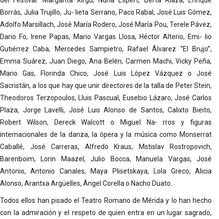
del Festival: Margarita Xirgu, Nuria Espert, Berta Riaza, Enrique
Borrás, Julia Trujillo, Ju- lieta Serrano, Paco Rabal, José Luis Gómez,
Adolfo Marsillach, José María Rodero, José María Pou, Terele Pávez,
Dario Fo, Irene Papas, Mario Vargas Llosa, Héctor Alterio, Emi- lio
Gutiérrez Caba, Mercedes Sampietro, Rafael Álvarez “El Brujo”,
Emma Suárez, Juan Diego, Ana Belén, Carmen Machi, Vicky Peña,
Mario Gas, Florinda Chico, José Luis López Vázquez o José
Sacristán, a los que hay que unir directores de la talla de Peter Stein,
Theodoros Terzopoulos, Lluis Pascual, Eusebio Lázaro, José Carlos
Plaza, Jorge Lavelli, José Luis Alonso de Santos, Calixto Bieito,
Robert Wilson, Dereck Walcott o Miguel Na- rros y figuras
internacionales de la danza, la ópera y la música como Monserrat
Caballé, José Carreras, Alfredo Kraus, Mstislav Rostropovich,
Barenboim, Lorin Maazel, Julio Bocca, Manuela Vargas, José
Antonio, Antonio Canales, Maya Plisetskaya, Lola Greco, Alicia
Alonso, Arantxa Argüelles, Ángel Corella o Nacho Duato.
Todos ellos han pisado el Teatro Romano de Mérida y lo han hecho
con la admiración y el respeto de quien entra en un lugar sagrado,