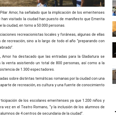
Pilar Amor, ha señalado que la implicación de los emeritenses
e han visitado la ciudad han puesto de manifiesto que Emerita
e la ciudad, en torno a 50.000 personas.
ociaciones recreacionistas locales y foráneas, algunas de ellas
as de recreación, sino a lo largo de todo el año “preparando con
ebrado”.
s, Amor ha destacado que las entradas para la Gladiatura se
 la venta asistiendo un total de 800 personas, así como a la
sistencia de 1.300 espectadores.
guiadas sobre distintas temáticas romanas por la ciudad con una
 aparte de recreación, es cultura y una fuente de conocimiento
rticipación de los escolares emeritenses ya que 1.200 niños y
era vez en el Teatro Romano, “y la inclusión de los alumnos de
 alumnos de 4 centros de secundaria de la ciudad”.