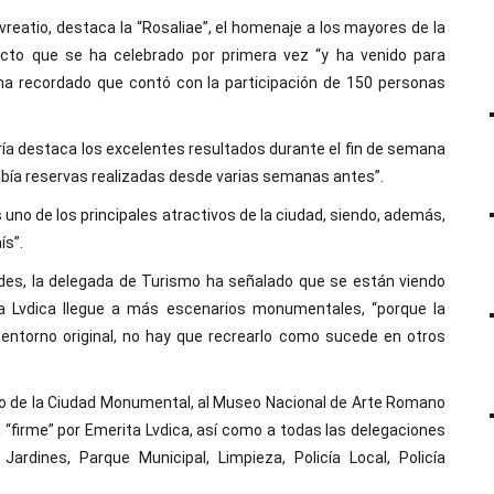
eatio, destaca la “Rosaliae”, el homenaje a los mayores de la
acto que se ha celebrado por primera vez “y ha venido para
 ha recordado que contó con la participación de 150 personas
ería destaca los excelentes resultados durante el fin de semana
abía reservas realizadas desde varias semanas antes”.
 uno de los principales atractivos de la ciudad, siendo, además,
ís”.
ades, la delegada de Turismo ha señalado que se están viendo
a Lvdica llegue a más escenarios monumentales, “porque la
 entorno original, no hay que recrearlo como sucede en otros
io de la Ciudad Monumental, al Museo Nacional de Arte Romano
a “firme” por Emerita Lvdica, así como a todas las delegaciones
Jardines, Parque Municipal, Limpieza, Policía Local, Policía