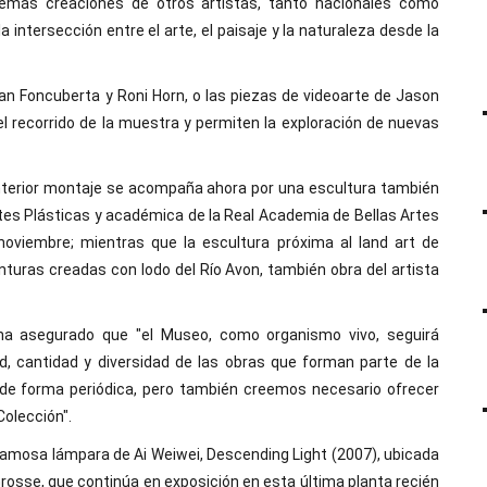
demás creaciones de otros artistas, tanto nacionales como
intersección entre el arte, el paisaje y la naturaleza desde la
an Foncuberta y Roni Horn, o las piezas de videoarte de Jason
el recorrido de la muestra y permiten la exploración de nuevas
anterior montaje se acompaña ahora por una escultura también
Artes Plásticas y académica de la Real Academia de Bellas Artes
noviembre; mientras que la escultura próxima al land art de
nturas creadas con lodo del Río Avon, también obra del artista
, ha asegurado que "el Museo, como organismo vivo, seguirá
ad, cantidad y diversidad de las obras que forman parte de la
 de forma periódica, pero también creemos necesario ofrecer
Colección".
famosa lámpara de Ai Weiwei, Descending Light (2007), ubicada
Grosse, que continúa en exposición en esta última planta recién