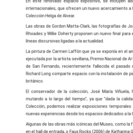
En este renovado espacio expositivo, se incluyen a
internacionales, que ofrecen un nuevo acercamiento a la 
Colección Helga de Alvear.
Las obras de Gordon Matta-Clark, las fotografías de Jo
Rhoades y Willie Doherty proponen un nuevo final para 
líneas discursivas ligadas a la actualidad.
La pintura de Carmen Laffón que ya se exponía en el 
ejecutada por la artista sevillana, Premio Nacional de 
de San Fernando, recientemente fallecida el pasado 
Richard Long comparte espacio con la instalación de pi
británico.
El conservador de la colección, José María Viñuela
mutando a lo largo del tiempo", ya que "dada la calid
Colección, podemos realizar exposiciones temporales
nuevas experiencias desde los espacios dedicados a la 
Algunas de las obras más icónicas del Museo, como la 
en el hall de entrada, o Faux Rocks (2006) de Katharina 