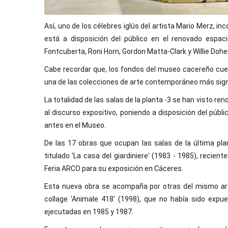
Así, uno de los célebres iglús del artista Mario Merz, inc
está a disposición del público en el renovado espa
Fontcuberta, Roni Horn, Gordon Matta-Clark y Willie Doher
Cabe recordar que, los fondos del museo cacereño cuen
una de las colecciones de arte contemporáneo más signif
La totalidad de las salas de la planta -3 se han visto r
al discurso expositivo, poniendo a disposición del púb
antes en el Museo.
De las 17 obras que ocupan las salas de la última pla
titulado 'La casa del giardiniere' (1983 - 1985), recien
Feria ARCO para su exposición en Cáceres.
Esta nueva obra se acompaña por otras del mismo art
collage 'Animale 418' (1998), que no había sido exp
ejecutadas en 1985 y 1987.