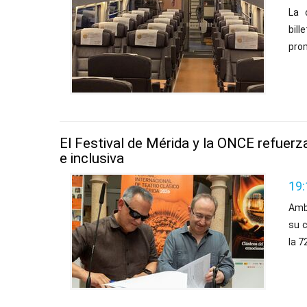
La 
bill
prom
El Festival de Mérida y la ONCE refuer
e inclusiva
19:
Amb
su 
la 7