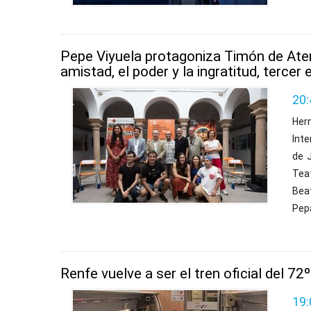
Pepe Viyuela protagoniza Timón de Aten
amistad, el poder y la ingratitud, tercer
20:
Her
Inte
de J
Tea
Bea
Pep
Renfe vuelve a ser el tren oficial del 72
19: