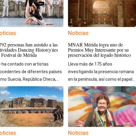
oticias
Noticias
792 personas han asistido a las
MNAR Mérida logra uno de
tividades Dancing Histor(y)ies
Premios Muy Interesante por su
 Festival de Mérida
preservación del legado histórico
 ha contado con artistas
Lleva más de 175 años
ocedentes de diferentes países
investigando la presencia romana
mo Suecia, República Checa,...
en la península, así como el papel...
oticias
Noticias