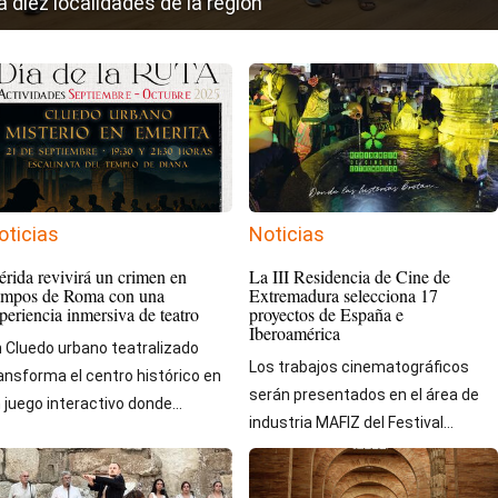
a diez localidades de la región
oticias
Noticias
rida revivirá un crimen en
La III Residencia de Cine de
empos de Roma con una
Extremadura selecciona 17
periencia inmersiva de teatro
proyectos de España e
Iberoamérica
 Cluedo urbano teatralizado
Los trabajos cinematográficos
ansforma el centro histórico en
serán presentados en el área de
 juego interactivo donde...
industria MAFIZ del Festival...