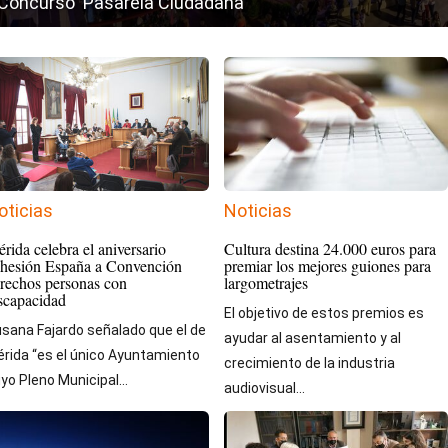
Concurso 'Pasarela Ciudadana'
oticias
Noticias
rida celebra el aniversario
Cultura destina 24.000 euros para
hesión España a Convención
premiar los mejores guiones para
rechos personas con
largometrajes
scapacidad
El objetivo de estos premios es
sana Fajardo señalado que el de
ayudar al asentamiento y al
rida “es el único Ayuntamiento
crecimiento de la industria
yo Pleno Municipal...
audiovisual...