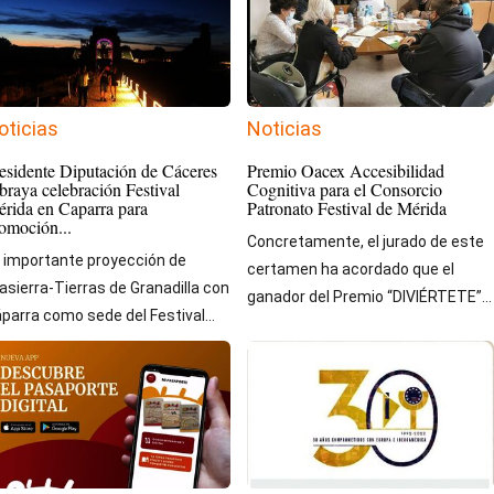
oticias
Noticias
esidente Diputación de Cáceres
Premio Oacex Accesibilidad
braya celebración Festival
Cognitiva para el Consorcio
rida en Caparra para
Patronato Festival de Mérida
omoción...
Concretamente, el jurado de este
 importante proyección de
certamen ha acordado que el
asierra-Tierras de Granadilla con
ganador del Premio “DIVIÉRTETE”...
parra como sede del Festival...