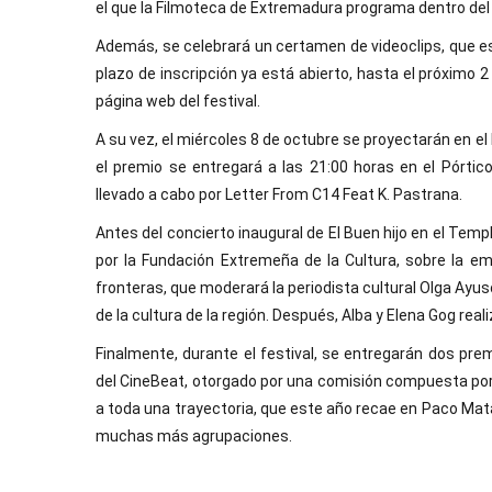
el que la Filmoteca de Extremadura programa dentro del p
Además, se celebrará un certamen de videoclips, que es 
plazo de inscripción ya está abierto, hasta el próximo 2
página web del festival.
A su vez, el miércoles 8 de octubre se proyectarán en el M
el premio se entregará a las 21:00 horas en el Pórtic
llevado a cabo por Letter From C14 Feat K. Pastrana.
Antes del concierto inaugural de El Buen hijo en el Temp
por la Fundación Extremeña de la Cultura, sobre la e
fronteras, que moderará la periodista cultural Olga Ayu
de la cultura de la región. Después, Alba y Elena Gog re
Finalmente, durante el festival, se entregarán dos prem
del CineBeat, otorgado por una comisión compuesta por 
a toda una trayectoria, que este año recae en Paco Mata,
muchas más agrupaciones.