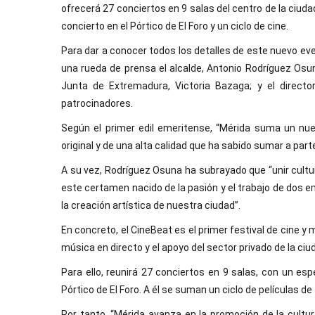
ofrecerá 27 conciertos en 9 salas del centro de la ciud
concierto en el Pórtico de El Foro y un ciclo de cine.
Para dar a conocer todos los detalles de este nuevo eve
una rueda de prensa el alcalde, Antonio Rodríguez Osun
Junta de Extremadura, Victoria Bazaga; y el directo
patrocinadores.
Según el primer edil emeritense, “Mérida suma un nue
original y de una alta calidad que ha sabido sumar a part
A su vez, Rodríguez Osuna ha subrayado que “unir cultu
este certamen nacido de la pasión y el trabajo de dos e
la creación artística de nuestra ciudad”.
En concreto, el CineBeat es el primer festival de cine y
música en directo y el apoyo del sector privado de la ciu
Para ello, reunirá 27 conciertos en 9 salas, con un es
Pórtico de El Foro. A él se suman un ciclo de películas d
Por tanto, “Mérida avanza en la promoción de la cultu