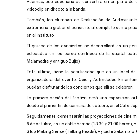
Además, ese escenario se convertirá en un plató de 
videoclip en directo a la banda.
También, los alumnos de Realización de Audiovisuale
extremeño a grabar el concierto al completo como prácti
en el instituto.
El grueso de los conciertos se desarrollará en un per
colocados en los bares céntricos de la capital ext
Malamadre y antiguo Bujío).
Este último, tiene la peculiaridad que es un local d
organizadora del evento, Ocio y Actividades Emeriten
puedan disfrutar de los conciertos que allí se celebren.
La primera acción del festival será una exposición ar
desde el primer fin de semana de octubre, en el Café Jopl
Seguidamente, comenzarán las proyecciones de cine musi
8 de octubre, en un doble horario (18:30 y 21:00 horas), y
Stop Making Sense (Talking Heads), Ryiuichi Sakamoto: Op