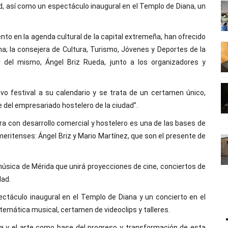
ad, así como un espectáculo inaugural en el Templo de Diana, un
nto en la agenda cultural de la capital extremeña, han ofrecido
a; la consejera de Cultura, Turismo, Jóvenes y Deportes de la
r del mismo, Ángel Briz Rueda, junto a los organizadores y
vo festival a su calendario y se trata de un certamen único,
e del empresariado hostelero de la ciudad”.
ra con desarrollo comercial y hostelero es una de las bases de
meritenses: Ángel Briz y Mario Martínez, que son el presente de
 música de Mérida que unirá proyecciones de cine, conciertos de
dad.
pectáculo inaugural en el Templo de Diana y un concierto en el
e temática musical, certamen de videoclips y talleres.
ra y el arte como base del progreso y transformación de esta