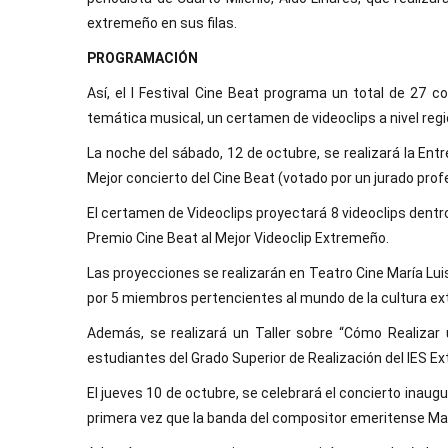
extremeño en sus filas.
PROGRAMACIÓN
Así, el I Festival Cine Beat programa un total de 27 c
temática musical, un certamen de videoclips a nivel regio
La noche del sábado, 12 de octubre, se realizará la Ent
Mejor concierto del Cine Beat (votado por un jurado profe
El certamen de Videoclips proyectará 8 videoclips dentro
Premio Cine Beat al Mejor Videoclip Extremeño.
Las proyecciones se realizarán en Teatro Cine María Lui
por 5 miembros pertencientes al mundo de la cultura ex
Además, se realizará un Taller sobre “Cómo Realizar u
estudiantes del Grado Superior de Realización del IES E
El jueves 10 de octubre, se celebrará el concierto inaugur
primera vez que la banda del compositor emeritense Mar