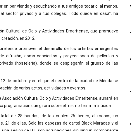
bar en bar viendo y escuchando a tus amigos tocar o, al menos,
al sector privado y a tus colegas. Todo queda en casa”, ha
ción Cultural de Ocio y Actividades Emeritense, que promueve
u creación, en 2012.
pretende promover el desarrollo de los artistas emergentes
 de difusión, como conciertos y proyecciones de películas y
rivado (hostelería), donde se desplegarán el grueso de las
 12 de octubre y en el que el centro de la ciudad de Mérida se
lebración de varios actos, actividades y eventos.
a Asociación Cultural Ocio y Actividades Emeritense, aunará en
sa programación que girará sobre el mismo tema: la música.
 total de 28 bandas, de las cuales 26 tienen, al menos, un
 21 de ellas. Solo los cabezas de cartel Black Maracas y el
zará una sesión de DJ, son agrupaciones sin ningún componente