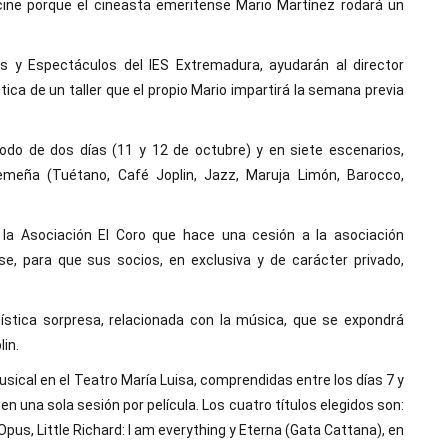
cine porque el cineasta emeritense Mario Martínez rodará un
s y Espectáculos del IES Extremadura, ayudarán al director
ca de un taller que el propio Mario impartirá la semana previa
iodo de dos días (11 y 12 de octubre) y en siete escenarios,
remeña (Tuétano, Café Joplin, Jazz, Maruja Limón, Barocco,
e la Asociación El Coro que hace una cesión a la asociación
se, para que sus socios, en exclusiva y de carácter privado,
tística sorpresa, relacionada con la música, que se expondrá
in.
cal en el Teatro María Luisa, comprendidas entre los días 7 y
 en una sola sesión por película. Los cuatro títulos elegidos son:
us, Little Richard: I am everything y Eterna (Gata Cattana), en