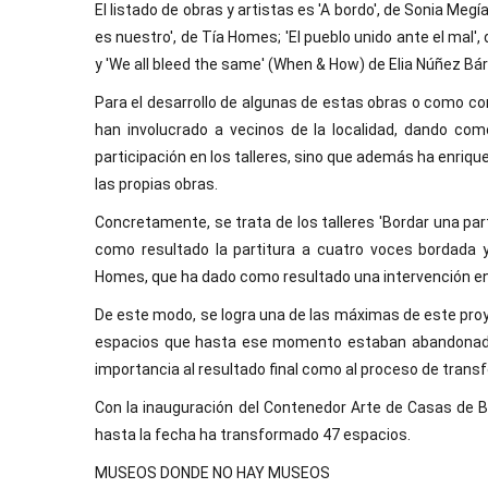
El listado de obras y artistas es 'A bordo', de Sonia Megí
es nuestro', de Tía Homes; 'El pueblo unido ante el mal',
y 'We all bleed the same' (When & How) de Elia Núñez Bár
Para el desarrollo de algunas de estas obras o como c
han involucrado a vecinos de la localidad, dando como
participación en los talleres, sino que además ha enrique
las propias obras.
Concretamente, se trata de los talleres 'Bordar una par
como resultado la partitura a cuatro voces bordada y 
Homes, que ha dado como resultado una intervención en el
De este modo, se logra una de las máximas de este proye
espacios que hasta ese momento estaban abandonados
importancia al resultado final como al proceso de trans
Con la inauguración del Contenedor Arte de Casas de B
hasta la fecha ha transformado 47 espacios.
MUSEOS DONDE NO HAY MUSEOS