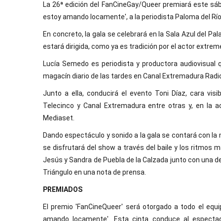
La 26ª edición del FanCineGay/Queer premiará este sába
estoy amando locamente', a la periodista Paloma del Río,
En concreto, la gala se celebrará en la Sala Azul del P
estará dirigida, como ya es tradición por el actor extre
Lucía Semedo es periodista y productora audiovisual q
magacín diario de las tardes en Canal Extremadura Radi
Junto a ella, conducirá el evento Toni Díaz, cara vi
Telecinco y Canal Extremadura entre otras y, en la ac
Mediaset.
Dando espectáculo y sonido a la gala se contará con la
se disfrutará del show a través del baile y los ritmos 
Jesús y Sandra de Puebla de la Calzada junto con una d
Triángulo en una nota de prensa.
PREMIADOS
El premio 'FanCineQueer' será otorgado a todo el equi
amando locamente'. Esta cinta conduce al espectado