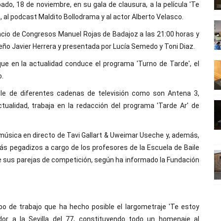
do, 18 de noviembre, en su gala de clausura, a la película 'Te
 al podcast Maldito Bollodrama y al actor Alberto Velasco.
alacio de Congresos Manuel Rojas de Badajoz a las 21:00 horas y
meño Javier Herrera y presentada por Lucía Semedo y Toni Diaz.
ue en la actualidad conduce el programa 'Turno de Tarde', el
o.
sible de diferentes cadenas de televisión como son Antena 3,
tualidad, trabaja en la redacción del programa 'Tarde Ar' de
 música en directo de Tavi Gallart & Uweimar Useche y, además,
más pegadizos a cargo de los profesores de la Escuela de Baile
e sus parejas de competición, según ha informado la Fundación
po de trabajo que ha hecho posible el largometraje 'Te estoy
r a la Sevilla del 77, constituyendo todo un homenaje al