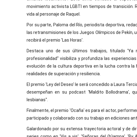
movimiento activista LGBTI en tiempos de transición. 
vida al personaje de Raquel.
Por su parte, Paloma del Río, periodista deportiva, reda
las retransmisiones de los Juegos Olímpicos de Pekín, u
recibirá el premio 'Las Horas'.
Destaca uno de sus últimos trabajos, titulado 'Ya
profesionalidad" visibiliza y profundiza las experienci
evolución de la cultura deportiva en la lucha contra l
realidades de superación y resiliencia.
El premio 'Ley del Deseo' le será concedido a Laura Terc
desempeñan en su podcast 'Maldito Bollodrama', qu
lesbianas".
Finalmente, el premio 'Ocaña' es para el actor, perform
participado y colaborado con su trabajo en ediciones an
Galardonado por su extensa trayectoria actoral y de di
series como en 'Vis a vis', 'Señoras del (h)ampa', 'By