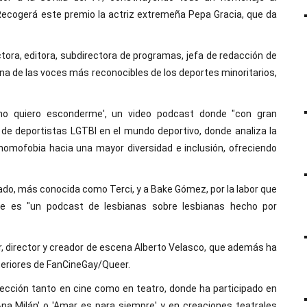
Recogerá este premio la actriz extremeña Pepa Gracia, que da
ctora, editora, subdirectora de programas, jefa de redacción de
na de las voces más reconocibles de los deportes minoritarios,
 no quiero esconderme', un video podcast donde "con gran
as de deportistas LGTBI en el mundo deportivo, donde analiza la
a homofobia hacia una mayor diversidad e inclusión, ofreciendo
iado, más conocida como Terci, y a Bake Gómez, por la labor que
e es "un podcast de lesbianas sobre lesbianas hecho por
er, director y creador de escena Alberto Velasco, que además ha
teriores de FanCineGay/Queer.
rección tanto en cine como en teatro, donde ha participado en
 Ana Milán' o 'Amar es para siempre' y en creaciones teatrales