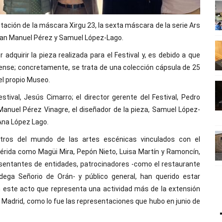
tación de la máscara Xirgu 23, la sexta máscara de la serie Ars
Juan Manuel Pérez y Samuel López-Lago.
adquirir la pieza realizada para el Festival y, es debido a que
tense; concretamente, se trata de una colección cápsula de 25
el propio Museo.
stival, Jesús Cimarro; el director gerente del Festival, Pedro
 Manuel Pérez Vinagre, el diseñador de la pieza, Samuel López-
 Ana López Lago.
tros del mundo de las artes escénicas vinculados con el
Mérida como Magüi Mira, Pepón Nieto, Luisa Martín y Ramoncín,
esentantes de entidades, patrocinadores -como el restaurante
dega Señorio de Orán- y público general, han querido estar
 este acto que representa una actividad más de la extensión
 Madrid, como lo fue las representaciones que hubo en junio de