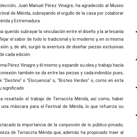
 colección, Juan Manuel Pérez Vinagre, ha agradecido al Museo
tival de Mérida, subrayando el orgullo de la casa por colaborar
Mérida y Extremadura.
a querido subrayar la vinculación entre el diseño y la artesanía
ejar el sabor de todo lo tradicional y lo moderno y, en si misma
ón y, de ahí, surgió la aventura de diseñar piezas exclusivas
de cada edición.
anma Pérez Vinagre y él mismo y, expandir su idea y trabajo hacía
conexión también se da entre las piezas y cada individúo pues,
r "Destino" o "Elocuencia" o, "Brotes Verdes" o, como en esta
u significado.
 ha resaltado el trabajo de Terracota Mérida, así como, haber
, una máscara para el Festival de Mérida, lo que refuerza su
stacado la importancia de la conjunción de lo público-privado,
 pieza de Terracota Mérida que, además ha propiciado traer al