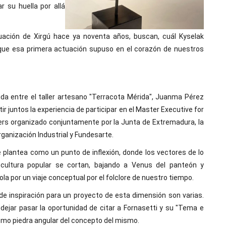
r su huella por allá
tuación de Xirgú hace ya noventa años, buscan, cuál Kyselak
 que esa primera actuación supuso en el corazón de nuestros
ida entre el taller artesano "Terracota Mérida", Juanma Pérez
r juntos la experiencia de participar en el Master Executive for
ers organizado
conjuntamente por la Junta de Extremadura, la
ganización Industrial y Fundesarte.
 plantea como un punto de inflexión, donde los vectores de lo
 cultura popular se cortan, bajando a Venus del panteón y
 por un viaje conceptual por el folclore de nuestro tiempo.
de inspiración para un proyecto de esta dimensión son varias.
ejar pasar la oportunidad de citar a Fornasetti y su "Tema e
omo piedra angular del concepto del mismo.