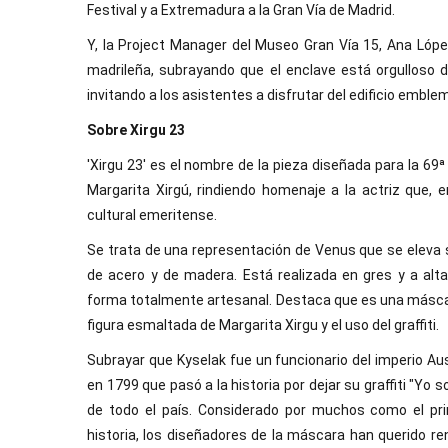
Festival y a Extremadura a la Gran Vía de Madrid.
Y, la Project Manager del Museo Gran Vía 15, Ana López
madrileña, subrayando que el enclave está orgulloso d
invitando a los asistentes a disfrutar del edificio embl
Sobre Xirgu 23
'Xirgu 23' es el nombre de la pieza diseñada para la 69ª 
Margarita Xirgú, rindiendo homenaje a la actriz que, 
cultural emeritense.
Se trata de una representación de Venus que se eleva 
de acero y de madera. Está realizada en gres y a alt
forma totalmente artesanal. Destaca que es una máscar
figura esmaltada de Margarita Xirgu y el uso del graffiti.
Subrayar que Kyselak fue un funcionario del imperio A
en 1799 que pasó a la historia por dejar su graffiti "Yo s
de todo el país. Considerado por muchos como el prim
historia, los diseñadores de la máscara han querido r