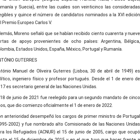
manía y Suecia), entre las cuales son veinticinco las consideradas
egibles y quince el número de candidatos nominados a la XVI edición
l Premio Europeo Carlos V.
emás, Moreno señaló que se habían recibido ciento cuarenta y nueve
rtas de apoyo provenientes de ocho países: Argentina, Bélgica,
lombia, Estados Unidos, España, México, Portugal y Rumanía.
NTÓNIO GUTERRES
tónio Manuel de Oliveira Guterres (Lisboa, 30 de abril de 1949) es
lítico, ingeniero físico y profesor portugués. Desde el 1 de enero de
17 es secretario general de las Naciones Unidas.
 18 de junio de 2021 fue reelegido para un segundo mandato de cinco
os, que dio comienzo oficialmente el 1 de enero de 2022.
n anterioridad desempeñó los cargos de primer ministro de Portugal
995-2002) y fue nombrado alto Comisionado de las Naciones Unidas
ra los Refugiados (ACNUR) el 15 de junio de 2005, cargo que ocupó
sta el 15 de diciembre de 2015 y en el que tuvo que hacer frente a