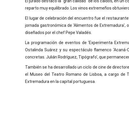
El jurado destacó la "gran calidad" de los caldos, en un 
reparto muy equilibrado. Los vinos extremeños obtuviero
El lugar de celebración del encuentro fue el restauran
jornada gastronómica de 'Alimentos de Extremadura',
diseñados por el chef Pepe Valadés.
La programación de eventos de 'Experimenta Extrema
Ostalinda Suárez y su espectáculo flamenco 'Acaná-O
concretas. Julián Rodríguez, Tipógrafo', que permanecerá
También se ha desarrollado un ciclo de cine de directo
el Museo del Teatro Romano de Lisboa, a cargo de T
Extremadura en la capital portuguesa.