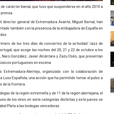
, de carácter bienal, que tuvo que suspenderse en el año 2010 a
 prensa.
 el director general de Extremadura Avante, Miguel Bernal, han
ontado también con la presencia de la embajadora de España en
ados.
rimero de los tres días de conciertos de la actividad 'Jazz de
rtugal, que acoge las noches del 20, 21 y 22 de octubre a los
 Narci González, Javier Alcántara y Zazu Osés, que presentan
 músicos portugueses en escena.
 Extremadura-Alentejo, organizado con la colaboración de
a Luso Española, una acción que ha permitido tomar el pulso a
 de la frontera.
egas de la región extremeña y de 11 de la región alentejana, el
o de los vinos en siete categorías distintas y este jueves se
rabel Plata a las bodegas vencedoras.