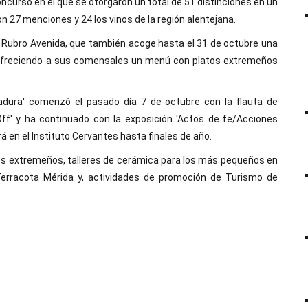
concurso en el que se otorgaron un total de 51 distinciones en un
n 27 menciones y 24 los vinos de la región alentejana.
te Rubro Avenida, que también acoge hasta el 31 de octubre una
 ofreciendo a sus comensales un menú con platos extremeños
dura' comenzó el pasado día 7 de octubre con la flauta de
ff' y ha continuado con la exposición 'Actos de fe/Acciones
 en el Instituto Cervantes hasta finales de año.
res extremeños, talleres de cerámica para los más pequeños en
erracota Mérida y, actividades de promoción de Turismo de