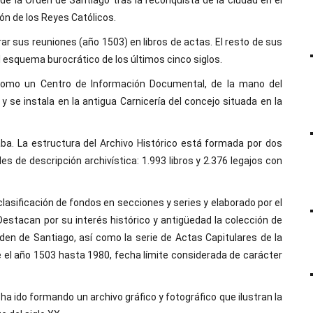
 la Orden de Santiago tras la reconquista de la ciudad en el
ón de los Reyes Católicos.
rar sus reuniones (año 1503) en libros de actas. El resto de sus
l esquema burocrático de los últimos cinco siglos.
z como un Centro de Información Documental, de la mano del
y se instala en la antigua Carnicería del concejo situada en la
ba. La estructura del Archivo Histórico está formada por dos
 de descripción archivística: 1.993 libros y 2.376 legajos con
asificación de fondos en secciones y series y elaborado por el
estacan por su interés histórico y antigüedad la colección de
n de Santiago, así como la serie de Actas Capitulares de la
el año 1503 hasta 1980, fecha límite considerada de carácter
ido formando un archivo gráfico y fotográfico que ilustran la