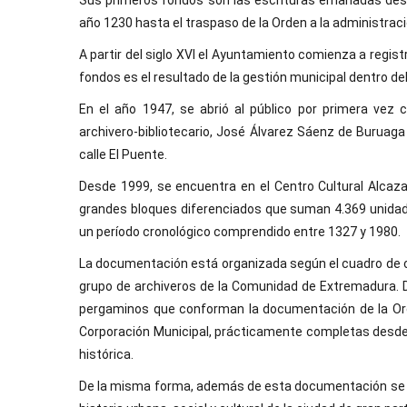
Sus primeros fondos son las escrituras emanadas desde
año 1230 hasta el traspaso de la Orden a la administraci
A partir del siglo XVI el Ayuntamiento comienza a regist
fondos es el resultado de la gestión municipal dentro de
En el año 1947, se abrió al público por primera ve
archivero-bibliotecario, José Álvarez Sáenz de Buruaga 
calle El Puente.
Desde 1999, se encuentra en el Centro Cultural Alcaza
grandes bloques diferenciados que suman 4.369 unidades
un período cronológico comprendido entre 1327 y 1980.
La documentación está organizada según el cuadro de cl
grupo de archiveros de la Comunidad de Extremadura. D
pergaminos que conforman la documentación de la Orde
Corporación Municipal, prácticamente completas desde 
histórica.
De la misma forma, además de esta documentación se ha 