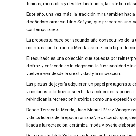
túnicas, mercados y desfiles históricos, la estética clási
Este año, una vez más, la tradición mira también hacia 
diseñadora armenia Lilith Sofyan, que presentan una c
contemporáneo.
La propuesta nace por segundo año consecutivo de la u
mientras que Terracota Mérida asume toda la producci
El resultado es una colección que apuesta por reinterp
disfraz y enfocada en la elegancia, la funcionalidad y la
vuelve a vivir desde la creatividad y la innovación.
Las piezas de joyería adquieren un papel protagonista d
vinculados a la buena suerte, las colecciones ponen e
reivindican la recreación histórica como una expresión cu
Desde Terracota Mérida, Juan Manuel Pérez Vinagre reite
vida cotidiana de la época romana”, recalcando que, de
ligada a la recreación: cerámica, moda y joyería elabora
Por su parte, Lilith Sofyan plantea en esta nueva colecc