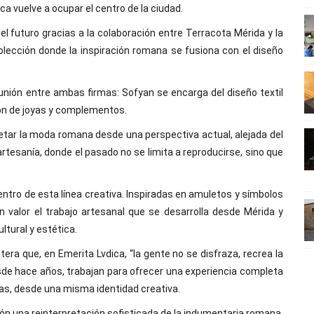
ca vuelve a ocupar el centro de la ciudad.
el futuro gracias a la colaboración entre Terracota Mérida y la
olección donde la inspiración romana se fusiona con el diseño
nión entre ambas firmas: Sofyan se encarga del diseño textil
ón de joyas y complementos.
retar la moda romana desde una perspectiva actual, alejada del
 artesanía, donde el pasado no se limita a reproducirse, sino que
entro de esta línea creativa. Inspiradas en amuletos y símbolos
n valor el trabajo artesanal que se desarrolla desde Mérida y
ltural y estética.
ra que, en Emerita Lvdica, “la gente no se disfraza, recrea la
sde hace años, trabajan para ofrecer una experiencia completa
das, desde una misma identidad creativa.
ión una reinterpretación sofisticada de la indumentaria romana.