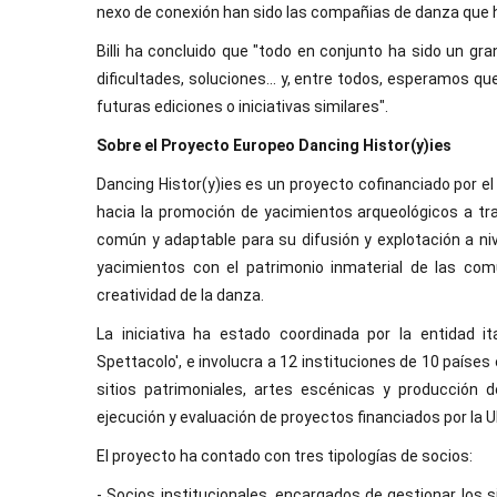
nexo de conexión han sido las compañias de danza que 
Billi ha concluido que "todo en conjunto ha sido un gra
dificultades, soluciones... y, entre todos, esperamos q
futuras ediciones o iniciativas similares".
Sobre el Proyecto Europeo Dancing Histor(y)ies
Dancing Histor(y)ies es un proyecto cofinanciado por e
hacia la promoción de yacimientos arqueológicos a tr
común y adaptable para su difusión y explotación a niv
yacimientos con el patrimonio inmaterial de las com
creatividad de la danza.
La iniciativa ha estado coordinada por la entidad ita
Spettacolo', e involucra a 12 instituciones de 10 países
sitios patrimoniales, artes escénicas y producción 
ejecución y evaluación de proyectos financiados por la U
El proyecto ha contado con tres tipologías de socios:
- Socios institucionales, encargados de gestionar los s