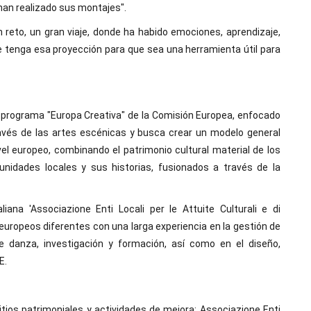
han realizado sus montajes".
n reto, un gran viaje, donde ha habido emociones, aprendizaje,
ue tenga esa proyección para que sea una herramienta útil para
l programa "Europa Creativa" de la Comisión Europea, enfocado
avés de las artes escénicas y busca crear un modelo general
el europeo, combinando el patrimonio cultural material de los
unidades locales y sus historias, fusionados a través de la
liana 'Associazione Enti Locali per le Attuite Culturali e di
 europeos diferentes con una larga experiencia en la gestión de
de danza, investigación y formación, así como en el diseño,
E.
itios patrimoniales y actividades de mejora: Associazione Enti