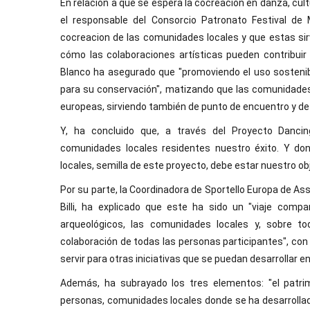
En relación a qué se espera la cocreación en danza, cul
el responsable del Consorcio Patronato Festival de
cocreacion de las comunidades locales y que estas sir
cómo las colaboraciones artísticas pueden contribuir a
Blanco ha asegurado que "promoviendo el uso sostenibl
para su conservación", matizando que las comunidades 
europeas, sirviendo también de punto de encuentro y de
Y, ha concluido que, a través del Proyecto Dancing
comunidades locales residentes nuestro éxito. Y do
locales, semilla de este proyecto, debe estar nuestro obj
Por su parte, la Coordinadora de Sportello Europa de As
Billi, ha explicado que este ha sido un "viaje comp
arqueológicos, las comunidades locales y, sobre to
colaboración de todas las personas participantes", con
servir para otras iniciativas que se puedan desarrollar e
Además, ha subrayado los tres elementos: "el patrimo
personas, comunidades locales donde se ha desarrollado