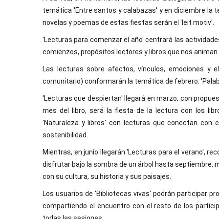
temática 'Entre santos y calabazas' y en diciembre la t
novelas y poemas de estas fiestas serán el 'leit motiv'.
'Lecturas para comenzar el año' centrará las actividad
comienzos, propósitos lectores y libros que nos animan a
Las lecturas sobre afectos, vínculos, emociones y e
comunitario) conformarán la temática de febrero: 'Palab
'Lecturas que despiertan' llegará en marzo, con propuestas
mes del libro, será la fiesta de la lectura con los 
'Naturaleza y libros' con lecturas que conectan con e
sostenibilidad.
Mientras, en junio llegarán 'Lecturas para el verano', r
disfrutar bajo la sombra de un árbol hasta septiembre, me
con su cultura, su historia y sus paisajes.
Los usuarios de 'Bibliotecas vivas' podrán participar 
compartiendo el encuentro con el resto de los particip
todas las sesiones.