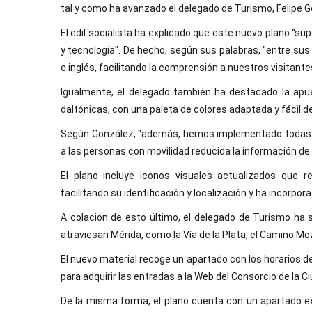
tal y como ha avanzado el delegado de Turismo, Felipe G
El edil socialista ha explicado que este nuevo plano “s
y tecnología". De hecho, según sus palabras, "entre sus
e inglés, facilitando la comprensión a nuestros visitante
Igualmente, el delegado también ha destacado la apu
daltónicas, con una paleta de colores adaptada y fácil de 
Según González, "además, hemos implementado todas las
a las personas con movilidad reducida la información de 
El plano incluye iconos visuales actualizados que 
facilitando su identificación y localización y ha incorpo
A colación de esto último, el delegado de Turismo ha s
atraviesan Mérida, como la Vía de la Plata, el Camino Mo
El nuevo material recoge un apartado con los horarios 
para adquirir las entradas a la Web del Consorcio de la C
De la misma forma, el plano cuenta con un apartado e